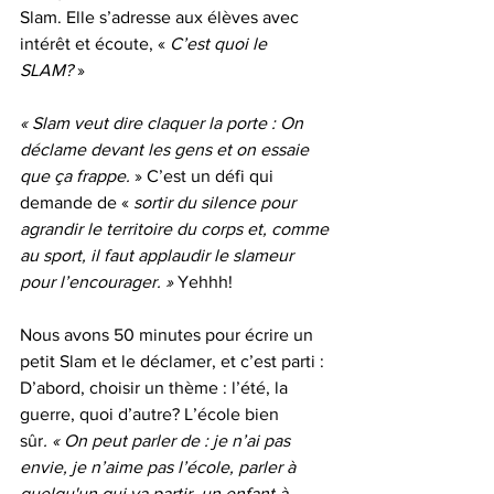
Slam.
Elle s’adresse aux élèves avec 
intérêt et écoute, « 
C’est quoi le 
SLAM?
 »
« Slam veut dire claquer la porte : On 
déclame devant les gens et on essaie 
que ça frappe.
 » C’est un défi qui 
demande de « 
sortir du silence pour 
agrandir le territoire du corps
et, comme 
au sport, il faut applaudir le slameur 
pour l’encourager. »
 Yehhh!
Nous avons 50 minutes pour écrire un 
petit Slam et le déclamer, et c’est parti :
D’abord, choisir un thème : l’été, la 
guerre, quoi d’autre? L’école bien 
sûr
. « On peut parler de : je n’ai pas 
envie, je n’aime pas l’école, parler à 
quelqu'un qui va partir, un enfant à 