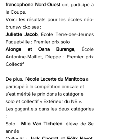
francophone Nord-Ouest
 ont participé à 
la Coupe. 
Voici les résultats pour les écoles néo-
brunswickoises :
Juliette Jacob
, École Terre-des-Jeunes 
Paquetville : Premier prix solo
Alonga et Oana Buranga
, École 
Antonine-Maillet, Dieppe : Premier prix 
Collectif
De plus, l’
école 
Lacerte du Manitoba
 a 
participé à la compétition amicale et 
s’est mérité le prix dans la catégorie 
solo et collectif « Extérieur du NB ».
Les gagant.e.s dans les deux catégories 
:
Solo : 
Milo Van Tichelen
, élève de 8e 
année
Collectif : 
Jack Cherett et Félix Nayet
, 