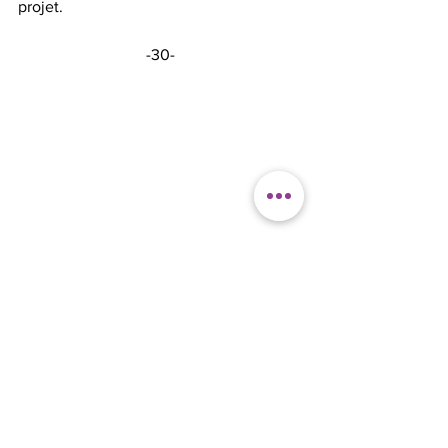
projet.
-30-
De gauche à droite : Kelly Gionet, Marie-
Thérèse Landry, Rahim El had, Juliette 
Jacob, Oana  Buranga et Alonga 