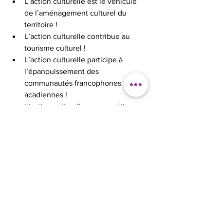
L’action culturelle est le véhicule 
de l’aménagement culturel du 
territoire !
L’action culturelle contribue au 
tourisme culturel !
L’action culturelle participe à 
l’épanouissement des 
communautés francophones 
acadiennes !
L’action culturelle se concrétise par 
la programmation de 14 sociétés 
culturelles et de nombreux 
partenaires répartis sur le territoire…
L’action culturelle est 
indispensable à nos vies !
Le mois de l’action culturelle au 
Nouveau-Brunswick du 15 septembre au 
15 octobre !