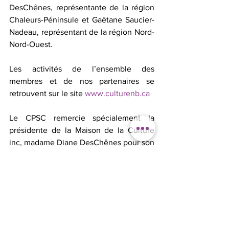
DesChênes, représentante de la région 
Chaleurs-Péninsule et Gaëtane Saucier-
Nadeau, représentant de la région Nord-
Nord-Ouest.
Les activités de l’ensemble des 
membres et de nos partenaires se 
retrouvent sur le site 
www.culturenb.ca
Le CPSC remercie spécialement la 
présidente de la Maison de la Culture 
inc, madame Diane DesChênes pour son 
accueil inégalé, le député de 
Shippagan-Les Îles, monsieur Wilfred 
Roussel, la Mairesse de Shippagan,   
madame Anita Savoie-Robichaud pour 
leur présence et leur appui, ainsi que les 
partenaires qui financent notre 
organisme par différents projets : les 