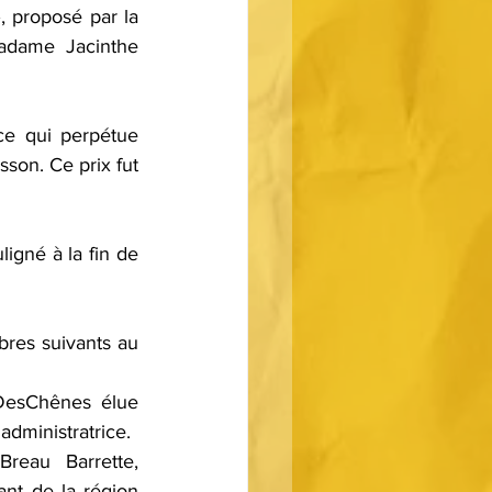
 proposé par la 
adame Jacinthe 
e qui perpétue 
son. Ce prix fut 
igné à la fin de 
res suivants au 
DesChênes élue 
administratrice.
reau Barrette, 
nt de la région 