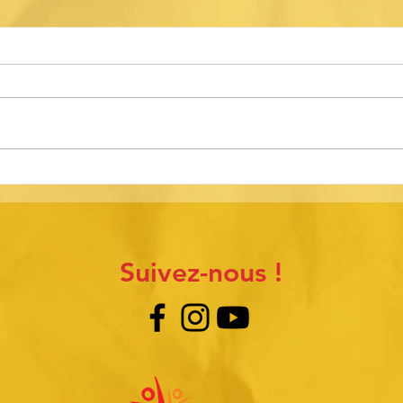
Les Mots qui tournent : une
Une 
présence littéraire dans nos
de P
régions rurales
mena
cult
durab
Suivez-nous !
l’Ac
Brun