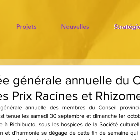
Projets
Projets
Nouvelles
Nouvelles
Stratégi
Stratégi
e générale annuelle du 
s Prix Racines et Rhizom
énérale annuelle des membres du Conseil provincial
’est tenue les samedi 30 septembre et dimanche 1er octo
 à Richibucto, sous les hospices de la Société culturell
n et d’harmonie se dégage de cette fin de semaine qui ac