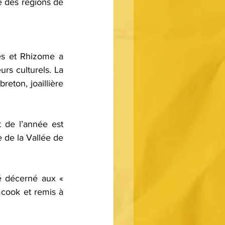
des régions de 
s et Rhizome a 
rs culturels. La 
eton, joaillière 
 de l’année est 
 de la Vallée de 
é décerné aux « 
cook et remis à 