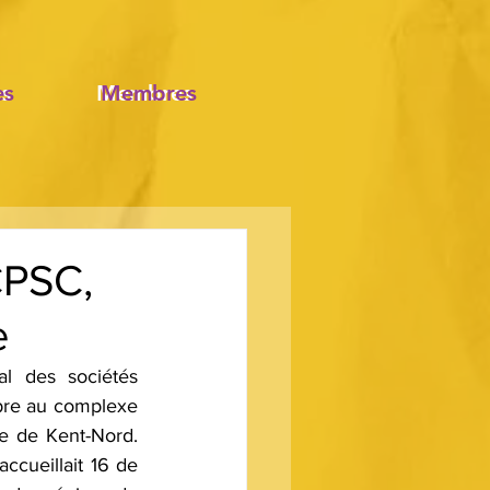
es
es
Membres
Membres
CPSC,
e
 des sociétés 
bre au complexe 
e de Kent-Nord. 
cueillait 16 de 