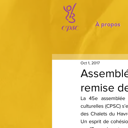
À propos
À propos
Oct 1, 2017
Assemblé
remise de
La 45e assemblée g
culturelles (CPSC) s
des Chalets du Havre
Un esprit de cohésio