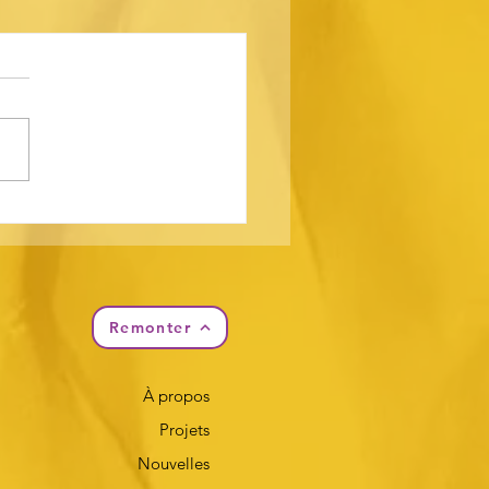
décision administrative
atrimoine canadien
ce le développement
urel communautaire
le des régions rurales de
adie du Nouveau-
Remonter
swick
À propos
Projets
Nouvelles