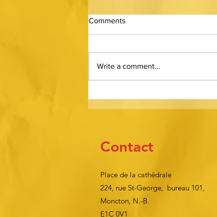
Comments
Write a comment...
Félicitations aux récipiendaires
de l’Ordre des francophones
d’Amérique, félicitations à
notre directrice générale,
Marie-Thérèse Landry !
Contact
Place de la cathédrale
224, rue St-George, bureau 101,
Moncton, N.-B.
E1C 0V1