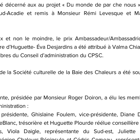
té décerné aux au projet « Du monde de par che nous »,
 Sud-Acadie et remis à Monsieur Rémi Levesque et M
ix et non le moindre, le prix Ambassadeur/Ambassadric
 d’Huguette- Éva Desjardins a été attribué à Valma Chias
res du Conseil d’administration du CPSC.
e la Société culturelle de la Baie des Chaleurs a été soul
nte, présidée par Monsieur Roger Doiron, a élu les memb
inistration :
 présidente, Ghislaine Foulem, vice-présidente, Diane 
LeBlanc, trésorière et Huguette Plourde réélue conseillère 
, Viola Daigle, représentante du Sud-est, Juliette B
région Chaleurs-Péninsule et Cédric Comeau, représenta