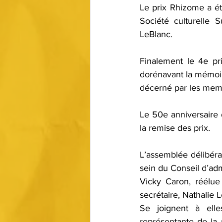
Le prix Rhizome a é
Société culturelle
LeBlanc.
Finalement le 4e pr
dorénavant la mémoire
décerné par les memb
Le 50e anniversaire d
la remise des prix.
L’assemblée délibéra
sein du Conseil d’adm
Vicky Caron, réélue
secrétaire, Nathalie 
Se joignent à elles
représentante de la 