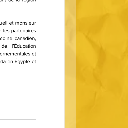
eil et monsieur 
 les partenaires 
moine canadien, 
e l’Éducation 
vernementales et 
a en Égypte et 