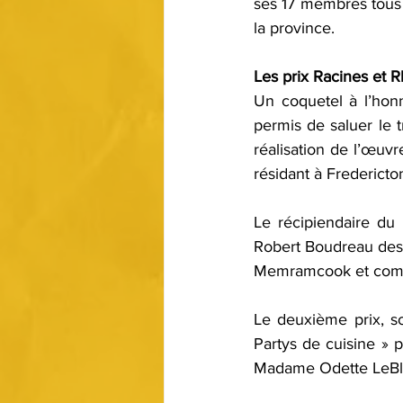
ses 17 membres tous
la province.
Les prix Racines et 
Un coquetel à l’hon
permis de saluer le t
réalisation de l’œuvr
résidant à Fredericto
Le récipiendaire du 
Robert Boudreau des A
Memramcook et comme 
Le deuxième prix, so
Partys de cuisine » 
Madame Odette LeBl